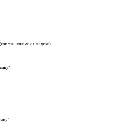
(как это понимают медики).
many“.
many“.