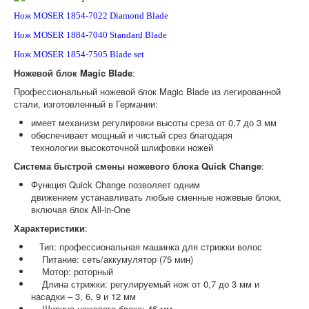
Нож
MOSER 1854-7022 Diamond Blade
WAHL
Нож
MOSER 1884-7040 Standard Blade
ВОПРОС - ОТВЕТ
Нож
MOSER 1854-7505 Blade set
Ножевой
блок
Magic Blade
:
КОНТАКТЫ
Профессиональный ножевой блок Magic Blade из легированной
Гарантийные работы бытовой техники Moser Wahl
стали, изготовленный в Германии:
не выполняем.
Обращайтесь непосредственно к
имеет механизм регулировки высоты среза от 0,7 до 3 мм
продавцу
обеспечивает мощный и чистый срез благодаря
технологии высокоточной шлифовки ножей
Система быстрой смены ножевого блока Quick Change
:
Функция Quick Change позволяет одним
движением устанавливать любые сменные ножевые блоки,
включая блок All-in-One
Характеристики
:
Тип: профессиональная машинка для стрижки волос
Питание: сеть/аккумулятор (75 мин)
Мотор: роторный
Длина стрижки: регулируемый нож от 0,7 до 3 мм и
насадки – 3, 6, 9 и 12 мм
Ширина ножевого блока: 46 мм