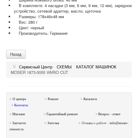
В комплекте: 4 насадки (3 мм, 6 мм, 9 мм, 12 мм), зарядное
устройство, сетевой адаптер, масло, щеточка
Размеры: 178х46х48 мм
Вес: 280 г
Цвет: черный
Производитель: Германия
Сервисный Центр
СХЕМЫ
КАТАЛОГ МАШИНОК
MOSER 1873-0055 VARIO CUT
>
О центре
>
Ремонт
>
Каталоги
>
Контакты
>
Магазин
>
Гарантийный ремонт
>
Вопрос - ответ
>
Запчасти
>
Заточка
>
Отзывы о работе :
info​
@
​moser-
remont.ru