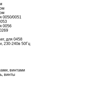
ом
том
том
ля 0050/0051
0053
я 0056
 0269
er, для 0458
и, 230-240в 50Гц
нами, винтами
ь, винты