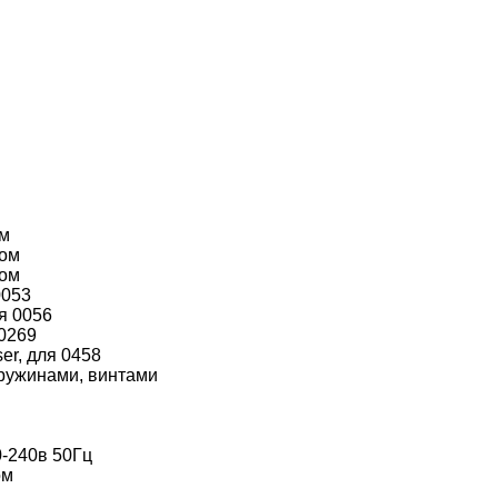
ом
том
том
0053
я 0056
 0269
er, для 0458
пружинами, винтами
0-240в 50Гц
ом