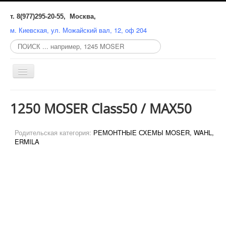
т. 8(977)295-20-55, Москва,
м. Киевская, ул. Можайский вал, 12, оф 204
Поиск
по
сайту:
Включить/
выключить
навигацию
СЕРВИСНЫЙ ЦЕНТР
1250 MOSER Class50 / MAX50
РЕМОНТ
Родительская категория:
РЕМОНТНЫЕ СХЕМЫ MOSER, WAHL,
ЗАТОЧКА
ERMILA
ЗАПЧАСТИ
КАТАЛОГ
СХЕМЫ
MOSER