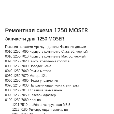
WAHL
ВОПРОС - ОТВЕТ
КОНТАКТЫ
Ремонтная схема 1250 MOSER
Гарантийные работы бытовой техники Moser Wahl
Запчасти для 1250 MOSER
не выполняем.
Обращайтесь непосредственно к
продавцу
Позиция на схеме Артикул детали Название детали
0010 1250-7090 Корпус в комплекте Class 50, черный
0010 1250-7010 Корпус в комплекте Max 50, черный
0020 1250-7020 Винты крепления корпуса
0030 1250-7000 Поводок ножа
0040 1250-7040 Рамка мотора
0050 1250-7070 Мотор, 12в
0060 1250-7060 Плата управления
0070 1245-7030 Направляющая ножа с винтами
0080 1260-7010 Клавиша замка ножа
0090 1250-7050 Сетевой адаптер
0100 1250-7080 Кольцо
1221-7510 Шайба фиксирующая M3,5
1225-7180 Фиксирующая планка, шт